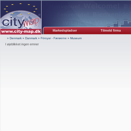
Markedspladser
Tilmeld firma
» Denmark
»
Danmark
»
Föroyar - Færøerne
»
Museum
I øjeblikket ingen emner